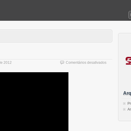
em
 de 2012
Comentários desativados
víd3O
Art3
Arq
Pr
Ar