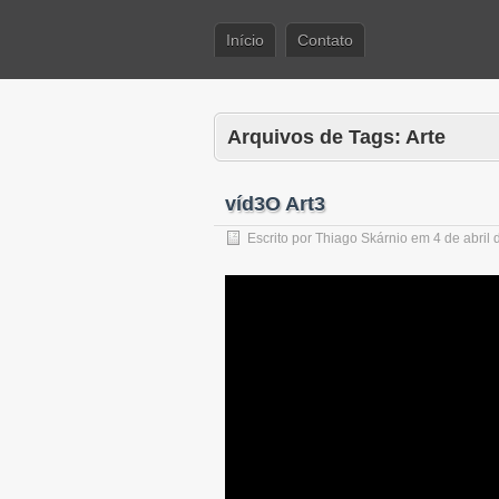
Início
Contato
Arquivos de Tags:
Arte
víd3O Art3
Escrito por
Thiago Skárnio
em
4 de abril