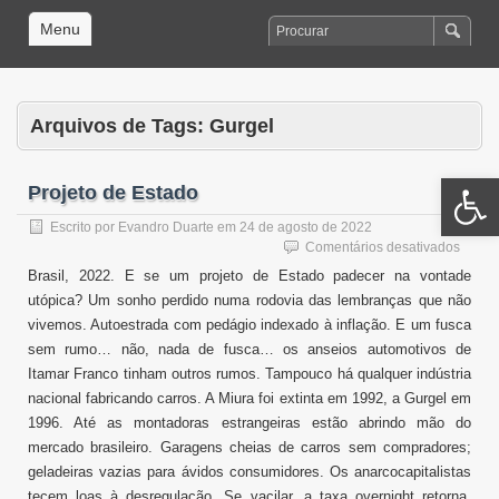
Menu
Arquivos de Tags:
Gurgel
Open 
Projeto de Estado
Escrito por
Evandro Duarte
em
24 de agosto de 2022
em
Comentários desativados
Projet
Brasil, 2022. E se um projeto de Estado padecer na vontade
de
utópica? Um sonho perdido numa rodovia das lembranças que não
Estad
vivemos. Autoestrada com pedágio indexado à inflação. E um fusca
sem rumo… não, nada de fusca… os anseios automotivos de
Itamar Franco tinham outros rumos. Tampouco há qualquer indústria
nacional fabricando carros. A Miura foi extinta em 1992, a Gurgel em
1996. Até as montadoras estrangeiras estão abrindo mão do
mercado brasileiro. Garagens cheias de carros sem compradores;
geladeiras vazias para ávidos consumidores. Os anarcocapitalistas
tecem loas à desregulação. Se vacilar, a taxa overnight retorna.