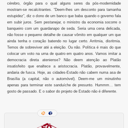
cérebro, órgão para o qual alguns seres da pós-modernidade
mostram-se recalcitrantes. “Deem-lhes um desconto para tamanha
estupidez”, diz o dono de um banco que baba quando o governo fala
em subir juros. Sem pestanejar, o ministro da economia socorre o
banqueiro com um guardanapo de seda. Seria uma cena delicada,
não fosse o pequeno detalhe de causar vômito em qualquer um que
ainda tenha o coração batendo no lugar certo. Arritmia, disritmia.
Temos de sobreviver até a eleição. Ou não. Política é mais do que
colocar um voto na urna de quatro em quatro anos. Vamos imitar a
democracia direta ateniense? Não deem atenção ao Platão
insatisfeito que enaltece a aristocracia. Platão, provavelmente,
andaria de fusca. Hoje, as cidades-Estado não cabem numa asa de
Brasília (a capital, não o automóvel). Deem-me um minutinho
apenas para terminar este sanduíche de presunto. Hummm… tem
gosto de passado. E o sabor do projeto de Estado não é diferente.