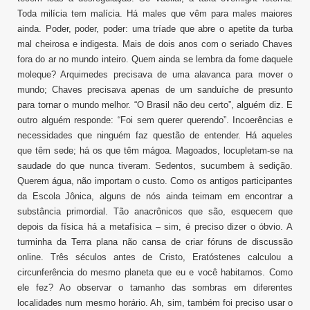
Toda milícia tem malícia. Há males que vêm para males maiores
ainda. Poder, poder, poder: uma tríade que abre o apetite da turba
mal cheirosa e indigesta. Mais de dois anos com o seriado Chaves
fora do ar no mundo inteiro. Quem ainda se lembra da fome daquele
moleque? Arquimedes precisava de uma alavanca para mover o
mundo; Chaves precisava apenas de um sanduíche de presunto
para tornar o mundo melhor. “O Brasil não deu certo”, alguém diz. E
outro alguém responde: “Foi sem querer querendo”. Incoerências e
necessidades que ninguém faz questão de entender. Há aqueles
que têm sede; há os que têm mágoa. Magoados, locupletam-se na
saudade do que nunca tiveram. Sedentos, sucumbem à sedição.
Querem água, não importam o custo. Como os antigos participantes
da Escola Jônica, alguns de nós ainda teimam em encontrar a
substância primordial. Tão anacrônicos que são, esquecem que
depois da física há a metafísica – sim, é preciso dizer o óbvio. A
turminha da Terra plana não cansa de criar fóruns de discussão
online. Três séculos antes de Cristo, Eratóstenes calculou a
circunferência do mesmo planeta que eu e você habitamos. Como
ele fez? Ao observar o tamanho das sombras em diferentes
localidades num mesmo horário. Ah, sim, também foi preciso usar o