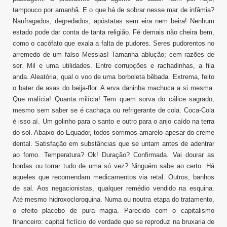
tampouco por amanhã. E o que há de sobrar nesse mar de infâmia?
Naufragados, degredados, apóstatas sem eira nem beira! Nenhum
estado pode dar conta de tanta religião. Fé demais não cheira bem,
como o cacófato que exala a falta de pudores. Seres pudorentos no
arremedo de um falso Messias! Tamanha ablução; cem razões de
ser. Mil e uma utilidades. Entre corrupções e rachadinhas, a fila
anda. Aleatória, qual o voo de uma borboleta bêbada. Extrema, feito
o bater de asas do beija-flor. A erva daninha machuca a si mesma.
Que malícia! Quanta milícia! Tem quem sorva do cálice sagrado,
mesmo sem saber se é cachaça ou refrigerante de cola. Coca-Cola
é isso aí. Um golinho para o santo e outro para o anjo caído na terra
do sol. Abaixo do Equador, todos sorrimos amarelo apesar do creme
dental. Satisfação em substâncias que se untam antes de adentrar
ao forno. Temperatura? Ok! Duração? Confirmada. Vai dourar as
bordas ou torrar tudo de uma só vez? Ninguém sabe ao certo. Há
aqueles que recomendam medicamentos via retal. Outros, banhos
de sal. Aos negacionistas, qualquer remédio vendido na esquina.
Até mesmo hidroxocloroquina. Numa ou noutra etapa do tratamento,
o efeito placebo de pura magia. Parecido com o capitalismo
financeiro: capital fictício de verdade que se reproduz na bruxaria de