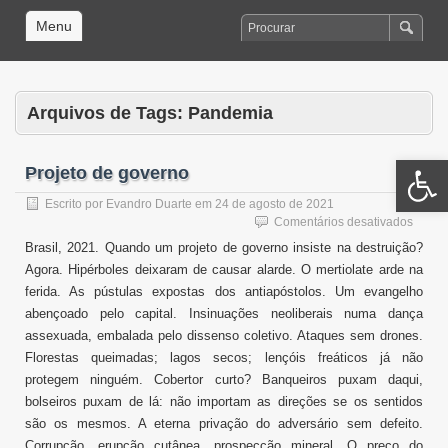
Menu
Arquivos de Tags:
Pandemia
Open 
Projeto de governo
Escrito por
Evandro Duarte
em
24 de agosto de 2021
em
Comentários desativados
Projet
Brasil, 2021. Quando um projeto de governo insiste na destruição?
de
Agora. Hipérboles deixaram de causar alarde. O mertiolate arde na
gover
ferida. As pústulas expostas dos antiapóstolos. Um evangelho
abençoado pelo capital. Insinuações neoliberais numa dança
assexuada, embalada pelo dissenso coletivo. Ataques sem drones.
Florestas queimadas; lagos secos; lençóis freáticos já não
protegem ninguém. Cobertor curto? Banqueiros puxam daqui,
bolseiros puxam de lá: não importam as direções se os sentidos
são os mesmos. A eterna privação do adversário sem defeito.
Corrupção, erupção cutânea, prospecção mineral. O preço do