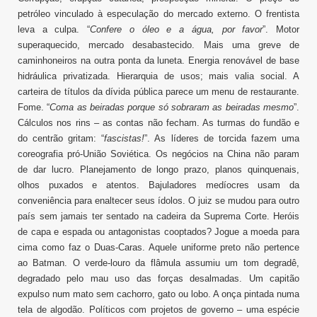
petróleo vinculado à especulação do mercado externo. O frentista
leva a culpa. “
Confere o óleo e a água, por favor
”. Motor
superaquecido, mercado desabastecido. Mais uma greve de
caminhoneiros na outra ponta da luneta. Energia renovável de base
hidráulica privatizada. Hierarquia de usos; mais valia social. A
carteira de títulos da dívida pública parece um menu de restaurante.
Fome. “
Coma as beiradas porque só sobraram as beiradas mesmo
”.
Cálculos nos rins – as contas não fecham. As turmas do fundão e
do centrão gritam: “
fascistas!
”. As líderes de torcida fazem uma
coreografia pró-União Soviética. Os negócios na China não param
de dar lucro. Planejamento de longo prazo, planos quinquenais,
olhos puxados e atentos. Bajuladores medíocres usam da
conveniência para enaltecer seus ídolos. O juiz se mudou para outro
país sem jamais ter sentado na cadeira da Suprema Corte. Heróis
de capa e espada ou antagonistas cooptados? Jogue a moeda para
cima como faz o Duas-Caras. Aquele uniforme preto não pertence
ao Batman. O verde-louro da flâmula assumiu um tom degradê,
degradado pelo mau uso das forças desalmadas. Um capitão
expulso num mato sem cachorro, gato ou lobo. A onça pintada numa
tela de algodão. Políticos com projetos de governo – uma espécie