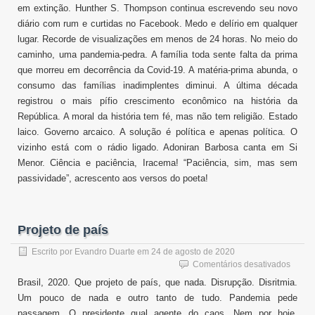
em extinção. Hunther S. Thompson continua escrevendo seu novo
diário com rum e curtidas no Facebook. Medo e delírio em qualquer
lugar. Recorde de visualizações em menos de 24 horas. No meio do
caminho, uma pandemia-pedra. A família toda sente falta da prima
que morreu em decorrência da Covid-19. A matéria-prima abunda, o
consumo das famílias inadimplentes diminui. A última década
registrou o mais pífio crescimento econômico na história da
República. A moral da história tem fé, mas não tem religião. Estado
laico. Governo arcaico. A solução é política e apenas política. O
vizinho está com o rádio ligado. Adoniran Barbosa canta em Si
Menor. Ciência e paciência, Iracema! “Paciência, sim, mas sem
passividade”, acrescento aos versos do poeta!
Projeto de país
Escrito por
Evandro Duarte
em
24 de agosto de 2020
em
Comentários desativados
Projet
Brasil, 2020. Que projeto de país, que nada. Disrupção. Disritmia.
de
Um pouco de nada e outro tanto de tudo. Pandemia pede
país
passagem. O presidente qual agente do caos. Nem por hoje,