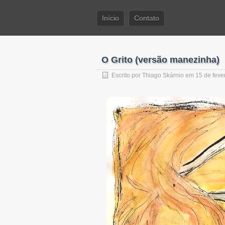
Início
Contato
O Grito (versão manezinha)
Escrito por
Thiago Skárnio
em 15 de feve