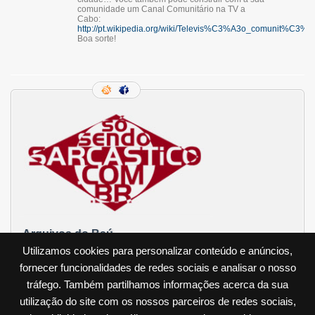
comunidade um Canal Comunitário na TV a
Cabo:
http://pt.wikipedia.org/wiki/Televis%C3%A3o_comunit%C3%A
Boa sorte!
Arquivos do Baú
Utilizamos cookies para personalizar conteúdo e anúncios,
Projeto de governo
fornecer funcionalidades de redes sociais e analisar o nosso
Arquivo de Arquivos do Baú
»
tráfego. Também partilhamos informações acerca da sua
utilização do site com os nossos parceiros de redes sociais,
Tudo Liberado! (quase)