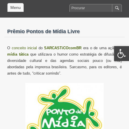
Menu
Prêmio Pontos de Mídia Livre
Open 
O
conceito inicial
do
SARCASTiCOcomBR
era o de uma ação de
mídia tática
que utilizava o humor como estratégia de difusão da
diversidade cultural e das agendas sociais pouco (ou mal)
abordadas pela imprensa brasileira. Sarcasmo, para os editores, é
antes de tudo, “criticar sorrindo”.