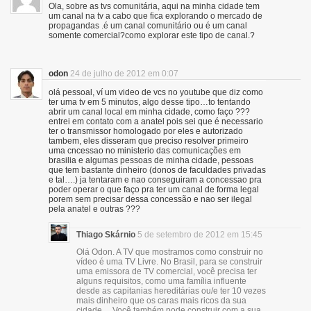
Ola, sobre as tvs comunitária, aqui na minha cidade tem
um canal na tv a cabo que fica explorando o mercado de
propagandas .é um canal comunitário ou é um canal
somente comercial?como explorar este tipo de canal.?
odon
24 de julho de 2012 em 0:07
olá pessoal, ví um video de vcs no youtube que diz como
ter uma tv em 5 minutos, algo desse tipo…to tentando
abrir um canal local em minha cidade, como faço ???
entrei em contato com a anatel pois sei que é necessario
ter o transmissor homologado por eles e autorizado
tambem, eles disseram que preciso resolver primeiro
uma cncessao no ministerio das comunicações em
brasilia e algumas pessoas de minha cidade, pessoas
que tem bastante dinheiro (donos de faculdades privadas
e tal….) ja tentaram e nao conseguiram a concessao pra
poder operar o que faço pra ter um canal de forma legal
porem sem precisar dessa concessão e nao ser ilegal
pela anatel e outras ???
Thiago Skárnio
5 de setembro de 2012 em 15:45
Olá Odon. A TV que mostramos como construir no
vídeo é uma TV Livre. No Brasil, para se construir
uma emissora de TV comercial, você precisa ter
alguns requisitos, como uma família influente
desde as capitanias hereditárias ou/e ter 10 vezes
mais dinheiro que os caras mais ricos da sua
cidade… Você também pode construir com a sua