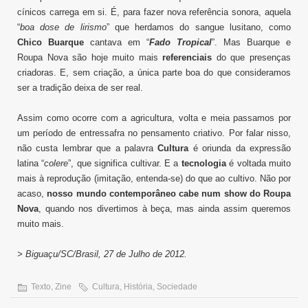
cínicos carrega em si. É, para fazer nova referência sonora, aquela
“
boa dose de lirismo
” que herdamos do sangue lusitano, como
Chico Buarque
cantava em “
Fado Tropical
”. Mas Buarque e
Roupa Nova são hoje muito mais
referenciais
do que presenças
criadoras. E, sem criação, a única parte boa do que consideramos
ser a tradição deixa de ser real.
Assim como ocorre com a agricultura, volta e meia passamos por
um período de entressafra no pensamento criativo. Por falar nisso,
não custa lembrar que a palavra
Cultura
é oriunda da expressão
latina “
colere
”, que significa cultivar. E a
tecnologia
é voltada muito
mais à reprodução (imitação, entenda-se) do que ao cultivo. Não por
acaso,
nosso mundo contemporâneo cabe num show do Roupa
Nova
, quando nos divertimos à beça, mas ainda assim queremos
muito mais.
> Biguaçu/SC/Brasil, 27 de Julho de 2012.
Texto
,
Zine
Cultura
,
História
,
Sociedade