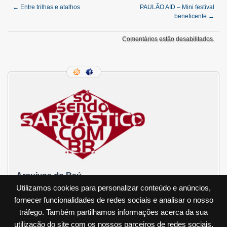
←
Entre trilhas e atalhos
PAULÃO AID – Mini festival
beneficente
→
Comentários estão desabilitados.
Arquivos do Baú
Utilizamos cookies para personalizar conteúdo e anúncios,
Projeto de governo
fornecer funcionalidades de redes sociais e analisar o nosso
Arquivo de Arquivos do Baú
»
tráfego. Também partilhamos informações acerca da sua
utilização do site com os nossos parceiros de redes sociais,
Tudo Liberado! (quase)