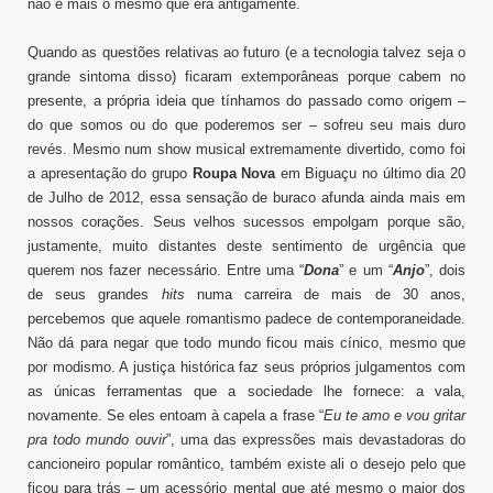
não é mais o mesmo que era antigamente.
Quando as questões relativas ao futuro (e a tecnologia talvez seja o
grande sintoma disso) ficaram extemporâneas porque cabem no
presente, a própria ideia que tínhamos do passado como origem –
do que somos ou do que poderemos ser – sofreu seu mais duro
revés. Mesmo num show musical extremamente divertido, como foi
a apresentação do grupo
Roupa Nova
em Biguaçu no último dia 20
de Julho de 2012, essa sensação de buraco afunda ainda mais em
nossos corações. Seus velhos sucessos empolgam porque são,
justamente, muito distantes deste sentimento de urgência que
querem nos fazer necessário. Entre uma “
Dona
” e um “
Anjo
”, dois
de seus grandes
hits
numa carreira de mais de 30 anos,
percebemos que aquele romantismo padece de contemporaneidade.
Não dá para negar que todo mundo ficou mais cínico, mesmo que
por modismo. A justiça histórica faz seus próprios julgamentos com
as únicas ferramentas que a sociedade lhe fornece: a vala,
novamente. Se eles entoam à capela a frase “
Eu te amo e vou gritar
pra todo mundo ouvir
”, uma das expressões mais devastadoras do
cancioneiro popular romântico, também existe ali o desejo pelo que
ficou para trás – um acessório mental que até mesmo o maior dos