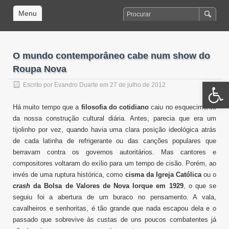
Menu
O mundo contemporâneo cabe num show do
Roupa Nova
Open 
Escrito por
Evandro Duarte
em 27 de julho de 2012
Há muito tempo que a
filosofia do cotidiano
caiu no esquecimento
da nossa construção cultural diária. Antes, parecia que era um
tijolinho por vez, quando havia uma clara posição ideológica atrás
de cada latinha de refrigerante ou das canções populares que
berravam contra os governos autoritários. Mas cantores e
compositores voltaram do exílio para um tempo de cisão. Porém, ao
invés de uma ruptura histórica, como
cisma da Igreja Católica
ou o
crash
da Bolsa de Valores de Nova Iorque em 1929
, o que se
seguiu foi a abertura de um buraco no pensamento. A vala,
cavalheiros e senhoritas, é tão grande que nada escapou dela e o
passado que sobrevive às custas de uns poucos combatentes já