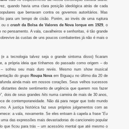
contemporâne
 vez, quando havia uma clara posição ideológica atrás de cada
cabe
 populares que berravam contra os governos autoritários. Mas
num
show
ílio para um tempo de cisão. Porém, ao invés de uma ruptura
do
a
ou o
crash
da Bolsa de Valores de Nova Iorque em 1929
, o
Roupa
o no pensamento. A vala, cavalheiros e senhoritas, é tão grande
Nova
obrevive às custas de uns poucos combatentes já não é mais o
 (e a tecnologia talvez seja o grande sintoma disso) ficaram
, a própria ideia que tínhamos do passado como origem – do
– sofreu seu mais duro revés. Mesmo num show musical
sentação do grupo
Roupa Nova
em Biguaçu no último dia 20 de
 afunda ainda mais em nossos corações. Seus velhos sucessos
 distantes deste sentimento de urgência que querem nos fazer
o
”, dois de seus grandes
hits
numa carreira de mais de 30 anos,
ce de contemporaneidade. Não dá para negar que todo mundo
mo. A justiça histórica faz seus próprios julgamentos com as
ornece: a vala, novamente. Se eles entoam à capela a frase “
Eu
, uma das expressões mais devastadoras do cancioneiro popular
elo que ficou para trás – um acessório mental que até mesmo o