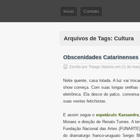
Início
Contato
Arquivos de Tags:
Cultura
Obscenidades Catarinenses
Escrito por
Thiago Skárnio
em
21 de mar
Noite quente,
casa lotada. A luz vai tro
show começa.
Com suas longas orelhas d
eletrônica.
Ela desce do palco, convers
suas vestes fetichistas.
E assim segue o
espetáculo Kassandra
Moraes e direção de Renato Turnes. A tem
Fundação Nacional das Artes (FUNARTE) d
do dramaturgo franco-uruguaio Sergio 