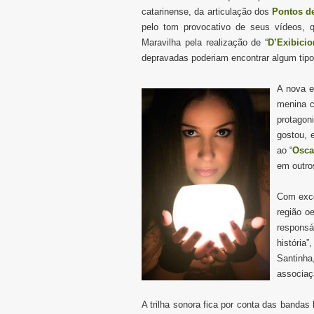
catarinense, da articulação dos
Pontos de
pelo tom provocativo de seus vídeos, q
Maravilha pela realização de “
D’Exibici
depravadas poderiam encontrar algum tipo
A nova e
menina c
protago
gostou, 
ao “
Osca
em outro
Com exce
região o
responsá
história
Santinha
associaç
A trilha sonora fica por conta das bandas