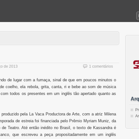
ço de 2013
1 comentários
cando de lugar com a fumaça, sinal de que em poucos minutos o
e coelho, ela rebola, grita, canta, ri e bebe ao som de
música
a com todos
os presentes
em um inglês tão
apertado
quanto as
Arq
Pr
, produzido pela La Vaca Productora de Arte, com a atriz Milena
Ar
porada de estreia foi financiada pelo Prêmio Myriam Muniz, da
e Teatro. Até então inédito no Brasil, o texto de Kassandra é
Blanco, que escreveu a peça propositadamente em um inglês