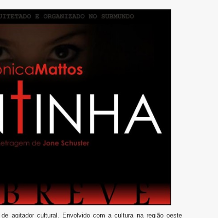
e agitador cultural. Envolvido com a cultura na região oeste