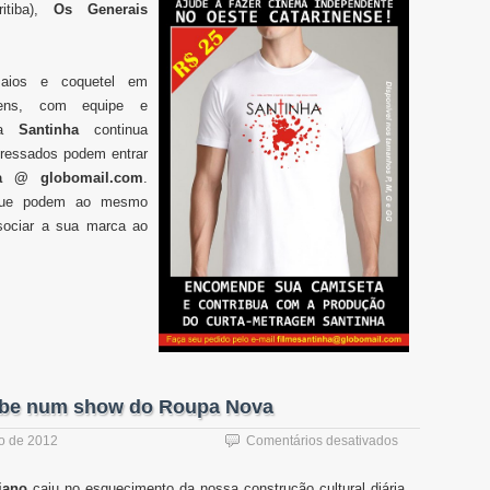
tiba),
Os Generais
aios e coquetel em
gens, com equipe e
rta
Santinha
continua
eressados podem entrar
ha @ globomail.com
.
 que podem ao mesmo
ssociar a sua marca ao
be num show do Roupa Nova
em
ho de 2012
Comentários desativados
O
mundo
diano
caiu no esquecimento da nossa construção cultural diária.