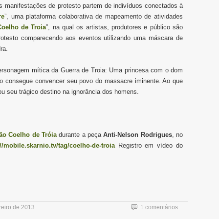
as manifestações de protesto partem de indivíduos conectados à
re
”, uma plataforma colaborativa de mapeamento de atividades
oelho de Troia
”, na qual os artistas, produtores e público são
rotesto comparecendo aos eventos utilizando uma máscara de
ra.
personagem mítica da Guerra de Troia: Uma princesa com o dom
não consegue convencer seu povo do massacre iminente. Ao que
ou
seu trágico destino
na
ignorância
dos homens.
ão Coelho de Tróia
durante a peça
Anti-Nelson Rodrigues
, no
://mobile.skarnio.tv/tag/coelho-de-troia
Registro em vídeo do
reiro de 2013
1 comentários