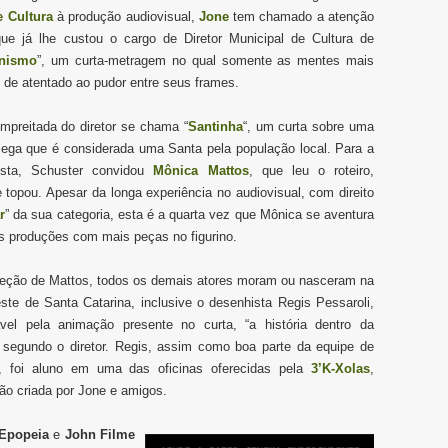
 Cultura
à produção audiovisual,
Jone
tem chamado a atenção
ue já lhe custou o cargo de Diretor Municipal de Cultura de
onismo
”, um curta-metragem no qual somente as mentes mais
 de atentado ao pudor entre seus frames.
mpreitada do diretor se chama “
Santinha
“, um curta sobre uma
ega que é considerada uma Santa pela população local. Para a
nista, Schuster convidou
Mônica Mattos
, que leu o roteiro,
e topou. Apesar da longa experiência no audiovisual, com direito
r
” da sua categoria, esta é a quarta vez que Mônica se aventura
s produções com mais peças no figurino.
ção de Mattos, todos os demais atores moram ou nasceram na
este de Santa Catarina, inclusive o desenhista Regis Pessaroli,
vel pela animação presente no curta, “a história dentro da
”, segundo o diretor. Regis, assim como boa parte da equipe de
, foi aluno em uma das oficinas oferecidas pela
3’K-Xolas
,
ão criada por Jone e amigos.
Epopeia
e
John Filme