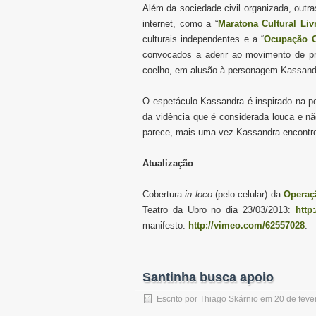
Além da sociedade civil organizada, outr
internet, como a “
Maratona Cultural Liv
culturais independentes e a “
Ocupação C
convocados a aderir ao movimento de p
coelho, em alusão à personagem Kassand
O espetáculo Kassandra é inspirado na 
da vidência que é considerada louca e 
parece, mais uma vez
Kassandra encontr
Atualização
Cobertura
in loco
(pelo celular) da
Operaç
Teatro da Ubro no dia 23/03/2013:
http
manifesto:
http://vimeo.com/62557028
.
Santinha busca apoio
Escrito por
Thiago Skárnio
em
20 de feve