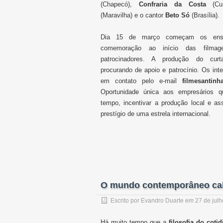
(Chapecó),
Confraria da Costa
(Curi
(Maravilha) e o cantor
Beto Só
(Brasília).
Dia 15 de março começam os ens
comemoração ao início das filma
patrocinadores. A produção do cu
procurando de apoio e patrocínio. Os int
em contato pelo e-mail
filmesantin
Oportunidade única aos empresários
tempo, incentivar a produção local e a
prestígio de uma estrela internacional.
O mundo contemporâneo ca
Escrito por
Evandro Duarte
em
27 de jul
Há muito tempo que a
filosofia do coti