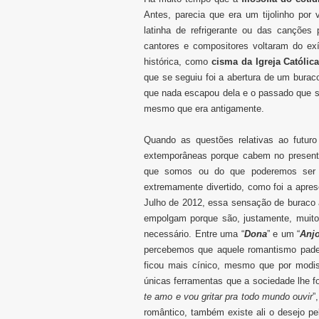
Antes, parecia que era um tijolinho por
latinha de refrigerante ou das canções
cantores e compositores voltaram do ex
histórica, como
cisma da Igreja Católic
que se seguiu foi a abertura de um burac
que nada escapou dela e o passado que s
mesmo que era antigamente.
Quando as questões relativas ao futuro
extemporâneas porque cabem no presente
que somos ou do que poderemos ser 
extremamente divertido, como foi a apre
Julho de 2012, essa sensação de buraco
empolgam porque são, justamente, muito
necessário. Entre uma “
Dona
” e um “
Anj
percebemos que aquele romantismo pade
ficou mais cínico, mesmo que por modis
únicas ferramentas que a sociedade lhe f
te amo e vou gritar pra todo mundo ouvir
”
romântico, também existe ali o desejo p